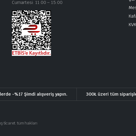
Cumartesi: 11:00 – 15:00
Mes
Kaf
KV
lerde -%17 Şimdi alışveriş yapın.
300₺ üzeri tüm siparişl
ış ti̇caret. tüm hakları