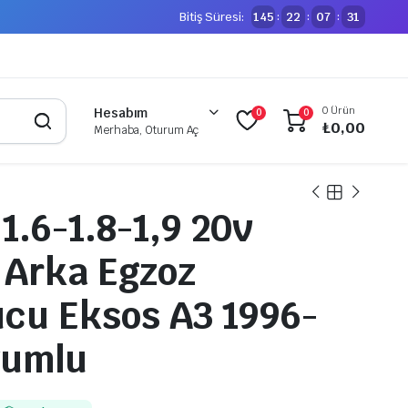
Bitiş Süresi:
145
22
07
30
:
:
:
0 Ürün
Hesabım
0
0
₺
0,00
Merhaba, Oturum Aç
1.6-1.8-1,9 20v
 Arka Egzoz
cu Eksos A3 1996-
yumlu