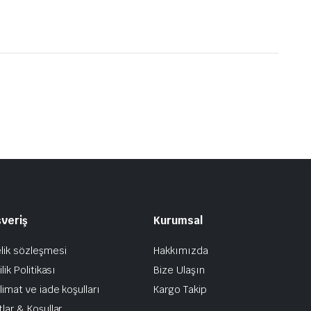
şveriş
Kurumsal
lik sözleşmesi
Hakkımızda
ilik Politikası
Bize Ulaşın
limat ve iade koşulları
Kargo Takip
tlar & Koşullar