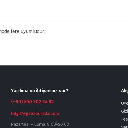
 modellere uyumludur.
Yardıma mı ihtiyacınız var?
Alı
(+90) 850 302 34 82
Üye
Gizl
bilgi@egzozburada.com
Tes
Pazartesi – Cuma: 8:00-20:00
Şar