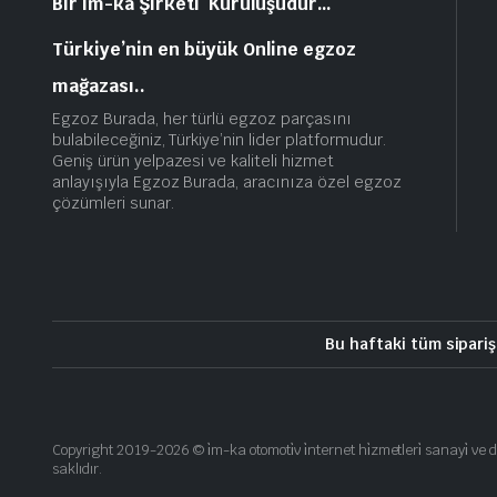
Bir im-ka Şirketi Kuruluşudur…
Türkiye’nin en büyük Online egzoz
mağazası..
Egzoz Burada, her türlü egzoz parçasını
bulabileceğiniz, Türkiye’nin lider platformudur.
Geniş ürün yelpazesi ve kaliteli hizmet
anlayışıyla Egzoz Burada, aracınıza özel egzoz
çözümleri sunar.
Bu haftaki tüm sipariş
Copyright 2019-2026 © i̇m-ka otomoti̇v i̇nternet hi̇zmetleri̇ sanayi̇ ve d
saklıdır.