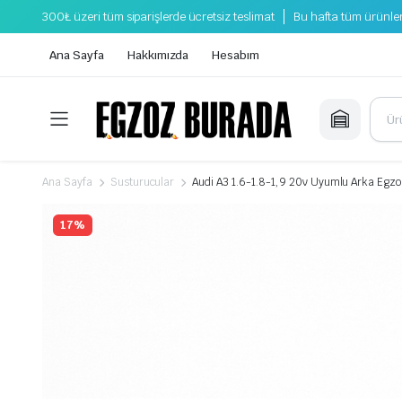
300₺ üzeri tüm siparişlerde ücretsiz teslimat
Bu hafta tüm ürünler
Ana Sayfa
Hakkımızda
Hesabım
Ana Sayfa
Susturucular
Audi A3 1.6-1.8-1,9 20v Uyumlu Arka Eg
17%