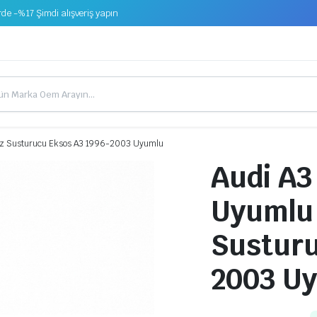
de -%17 Şimdi alışveriş yapın
zoz Susturucu Eksos A3 1996-2003 Uyumlu
Audi A3 
Uyumlu
Susturu
2003 U