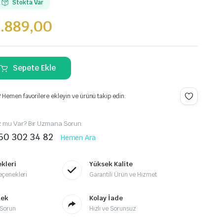
Stokta Var
.889,00
Sepete Ekle
.
 Hemen favorilere ekleyin ve ürünü takip edin.
.
z mu Var? Bir Uzmana Sorun
50 302 34 82
Hemen Ara
kleri
Yüksek Kalite
çenekleri
Garantili Ürün ve Hizmet
tek
Kolay İade
Sorun
Hızlı ve Sorunsuz