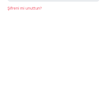
Şifreni mi unuttun?
Cep 
Adın
Soya
Firm