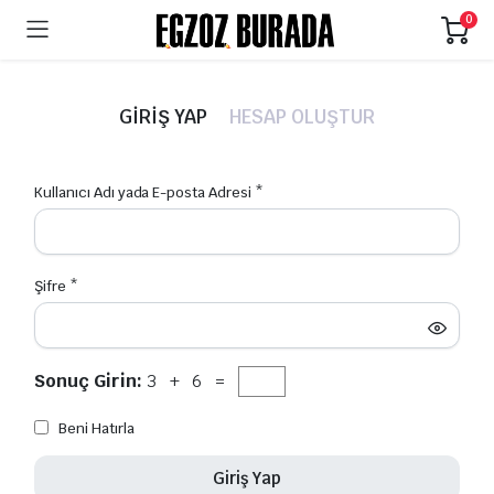
0
GIRIŞ YAP
HESAP OLUŞTUR
Kullanıcı Adı yada E-posta Adresi
*
E-po
Şifre
*
Şifr
Adın
Sonuç Girin:
3 + 6 =
Beni Hatırla
Soya
Giriş Yap