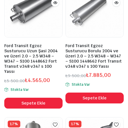
Ford Transit Egzoz
Ford Transit Egzoz
Susturucu Uzun Şasi 2004
Susturucu Borulu 2004 ve
ve üzeri 2.0 – 2.5 W348 –
üzeri 2.0 – 2.5 W348 – W347
W347 – S100 1448662 Fort
– S100 1448662 Fort Transıt
Transıt v348 v347 s 100
v348 v347 s 100 Yassı
Yassı
₺
7.885,00
₺
9.500,00
₺
4.565,00
Orijinal
Şu
₺
5.500,00
Stokta Var
Orijinal
Şu
fiyat:
andaki
Stokta Var
fiyat:
andaki
₺9.500,00.
fiyat:
Sepete Ekle
₺5.500,00.
fiyat:
₺7.885,00.
Sepete Ekle
₺4.565,00.
17%
17%