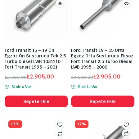
Ford Transit 15 – 19 Ön
Ford Transit 19 – 15 Orta
Egzoz Ön Susturucu Tek 2.5
Egzoz Orta Susturucu Eksoz
Turbo Diesel LWB 1031210
Fort transıt 2.5 Turbo Diesel
Fort Transıt 1995 – 2001
LWB 1995 – 2000
₺
2.905,00
₺
2.905,00
₺
3.500,00
₺
3.500,00
Orijinal
Şu
Orijinal
Şu
Stokta Var
Stokta Var
fiyat:
andaki
fiyat:
andaki
₺3.500,00.
fiyat:
₺3.500,00.
fiyat:
Sepete Ekle
Sepete Ekle
₺2.905,00.
₺2.905,00.
17%
17%