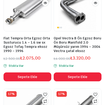
Fiat Tempra Orta Egzoz Orta
Opel Vectra B Ön Egzoz Boru
Susturucu 1.4 – 1.6 sw sx
Ön Boru Manifold 2.0
Egsoz Tofaş Tempra eksoz
Müşürsüz yarım 1994 – 2004
1990 – 1996
Vectra çatal eksoz
₺
2.075,00
₺
3.320,00
₺
2.500,00
₺
4.000,00
Orijinal
Şu
Orijinal
Şu
Stokta Var
Stokta Var
fiyat:
andaki
fiyat:
andaki
₺2.500,00.
fiyat:
₺4.000,00.
fiyat:
Sepete Ekle
Sepete Ekle
₺2.075,00.
₺3.320,00.
17%
17%