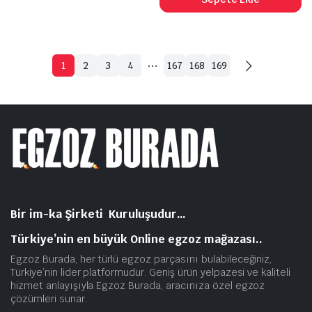
₺3.195,50.
…
1
2
3
4
167
168
169
Bir im-ka Şirketi Kuruluşudur…
Türkiye’nin en büyük Online egzoz mağazası..
Egzoz Burada, her türlü egzoz parçasını bulabileceğiniz,
Türkiye’nin lider platformudur. Geniş ürün yelpazesi ve kaliteli
hizmet anlayışıyla Egzoz Burada, aracınıza özel egzoz
çözümleri sunar.