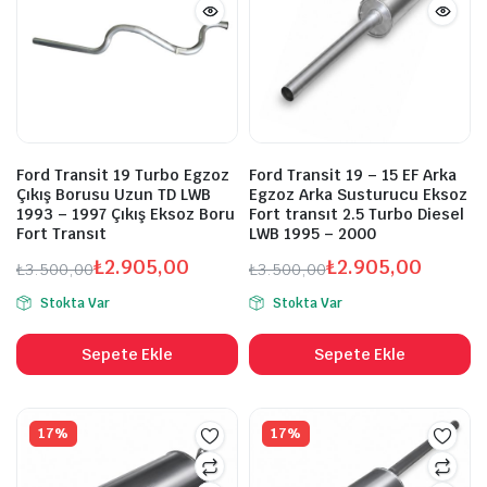
Ford Transit 19 Turbo Egzoz
Ford Transit 19 – 15 EF Arka
Çıkış Borusu Uzun TD LWB
Egzoz Arka Susturucu Eksoz
1993 – 1997 Çıkış Eksoz Boru
Fort transıt 2.5 Turbo Diesel
Fort Transıt
LWB 1995 – 2000
₺
2.905,00
₺
2.905,00
₺
3.500,00
₺
3.500,00
Orijinal
Şu
Orijinal
Şu
Stokta Var
Stokta Var
fiyat:
andaki
fiyat:
andaki
₺3.500,00.
fiyat:
₺3.500,00.
fiyat:
Sepete Ekle
Sepete Ekle
₺2.905,00.
₺2.905,00.
17%
17%