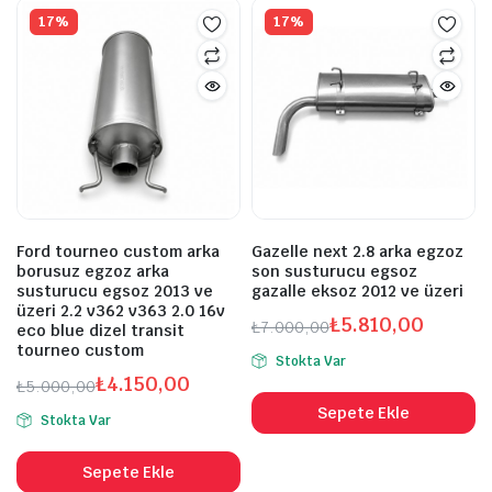
17%
17%
Ford tourneo custom arka
Gazelle next 2.8 arka egzoz
borusuz egzoz arka
son susturucu egsoz
susturucu egsoz 2013 ve
gazalle eksoz 2012 ve üzeri
üzeri 2.2 v362 v363 2.0 16v
₺
5.810,00
₺
7.000,00
eco blue dizel transit
Orijinal
Şu
tourneo custom
Stokta Var
fiyat:
andaki
₺
4.150,00
₺
5.000,00
₺7.000,00.
fiyat:
Orijinal
Şu
Sepete Ekle
₺5.810,00.
Stokta Var
fiyat:
andaki
₺5.000,00.
fiyat:
Sepete Ekle
₺4.150,00.