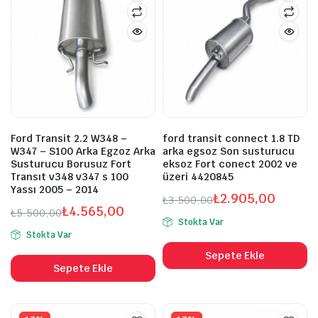
Ford Transit 2.2 W348 –
ford transit connect 1.8 TD
W347 – S100 Arka Egzoz Arka
arka egsoz Son susturucu
Susturucu Borusuz Fort
eksoz Fort conect 2002 ve
Transıt v348 v347 s 100
üzeri 4420845
Yassı 2005 – 2014
₺
2.905,00
₺
3.500,00
₺
4.565,00
Orijinal
Şu
₺
5.500,00
Stokta Var
Orijinal
Şu
fiyat:
andaki
Stokta Var
fiyat:
andaki
₺3.500,00.
fiyat:
Sepete Ekle
₺5.500,00.
fiyat:
₺2.905,00.
Sepete Ekle
₺4.565,00.