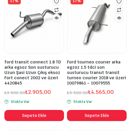
17%
17%
ford transit connect 1.8 TD
Ford tourneo courıer arka
arka egsoz Son susturucu
egzoz 1.5 tdci son
Uzun Şasi Uzun Çıkış eksoz
susturucu transıt transit
Fort conect 2002 ve üzeri
turneo courier 2018 ve üzeri
4420845
10079861 – 10079555
₺
2.905,00
₺
4.565,00
₺
3.500,00
₺
5.500,00
Orijinal
Şu
Orijinal
Şu
Stokta Var
Stokta Var
fiyat:
andaki
fiyat:
andaki
₺3.500,00.
fiyat:
₺5.500,00.
fiyat:
Sepete Ekle
Sepete Ekle
₺2.905,00.
₺4.565,00.