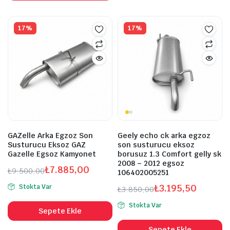
17%
17%
GAZelle Arka Egzoz Son
Geely echo ck arka egzoz
Susturucu Eksoz GAZ
son susturucu eksoz
Gazelle Egsoz Kamyonet
borusuz 1.3 Comfort gelly sk
2008 – 2012 egsoz
₺
7.885,00
₺
9.500,00
106402005251
Orijinal
Şu
₺
3.195,50
Stokta Var
₺
3.850,00
fiyat:
andaki
Orijinal
Şu
₺9.500,00.
fiyat:
Stokta Var
fiyat:
andaki
Sepete Ekle
₺7.885,00.
₺3.850,00.
fiyat:
Sepete Ekle