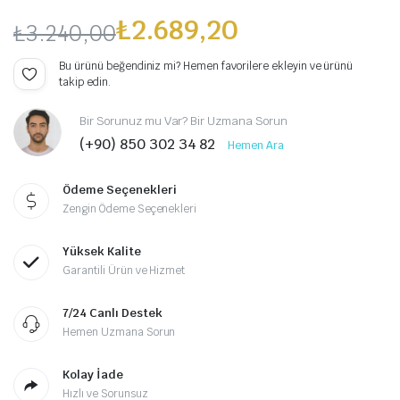
₺
2.689,20
₺
3.240,00
Orijinal
Şu
Bu ürünü beğendiniz mi? Hemen favorilere ekleyin ve ürünü
takip edin.
fiyat:
andaki
Bir Sorunuz mu Var? Bir Uzmana Sorun
₺3.240,00.
fiyat:
(+90) 850 302 34 82
Hemen Ara
₺2.689,20.
Ödeme Seçenekleri
Zengin Ödeme Seçenekleri
Yüksek Kalite
Garantili Ürün ve Hizmet
7/24 Canlı Destek
Hemen Uzmana Sorun
Kolay İade
Hızlı ve Sorunsuz