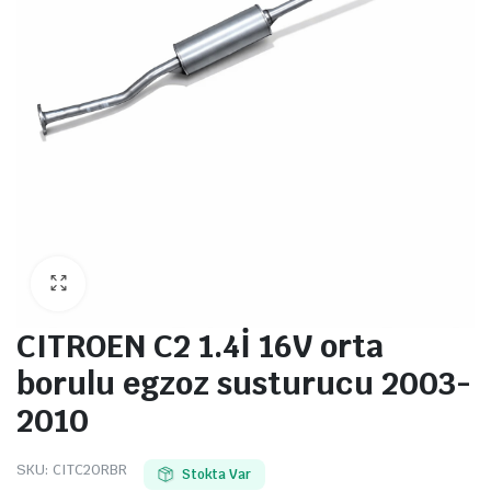
CITROEN C2 1.4İ 16V orta
borulu egzoz susturucu 2003-
2010
SKU:
CITC2ORBR
Stokta Var