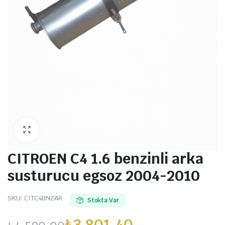
CITROEN C4 1.6 benzinli arka
susturucu egsoz 2004-2010
SKU:
CITC4BNZAR
Stokta Var
₺
3.801,40