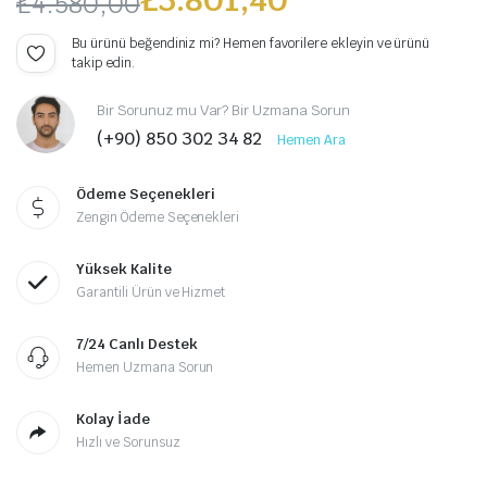
₺
4.580,00
Orijinal
Şu
Bu ürünü beğendiniz mi? Hemen favorilere ekleyin ve ürünü
takip edin.
fiyat:
andaki
Bir Sorunuz mu Var? Bir Uzmana Sorun
₺4.580,00.
fiyat:
(+90) 850 302 34 82
Hemen Ara
₺3.801,40.
Ödeme Seçenekleri
Zengin Ödeme Seçenekleri
Yüksek Kalite
Garantili Ürün ve Hizmet
7/24 Canlı Destek
Hemen Uzmana Sorun
Kolay İade
Hızlı ve Sorunsuz