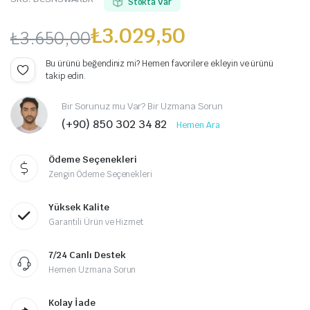
Stokta Var
₺
3.029,50
₺
3.650,00
Orijinal
Şu
Bu ürünü beğendiniz mi? Hemen favorilere ekleyin ve ürünü
takip edin.
fiyat:
andaki
Bir Sorunuz mu Var? Bir Uzmana Sorun
₺3.650,00.
fiyat:
(+90) 850 302 34 82
Hemen Ara
₺3.029,50.
Ödeme Seçenekleri
Zengin Ödeme Seçenekleri
Yüksek Kalite
Garantili Ürün ve Hizmet
7/24 Canlı Destek
Hemen Uzmana Sorun
Kolay İade