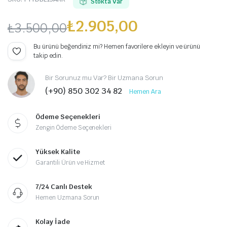
Stokta Var
₺
2.905,00
₺
3.500,00
Orijinal
Şu
Bu ürünü beğendiniz mi? Hemen favorilere ekleyin ve ürünü
takip edin.
fiyat:
andaki
Bir Sorunuz mu Var? Bir Uzmana Sorun
₺3.500,00.
fiyat:
(+90) 850 302 34 82
Hemen Ara
₺2.905,00.
Ödeme Seçenekleri
Zengin Ödeme Seçenekleri
Yüksek Kalite
Garantili Ürün ve Hizmet
7/24 Canlı Destek
Hemen Uzmana Sorun
Kolay İade