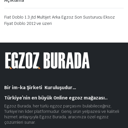
Açıklama
Fiat Doblo 1.3 jtd Multijet Arka Egzoz Son Susturucu Eksoz
Fiyat Doblo 2012 ve üzeri
Bir im-ka Şirketi Kuruluşudur…
Türkiye’nin en büyük Online egzoz mağazası..
Egzoz Burada, her türlü egzoz parçasını bulabileceğiniz,
Türkiye’nin lider platformudur. Geniş ürün yelpazesi ve kaliteli
hizmet anlayışıyla Egzoz Burada, aracınıza özel egzoz
çözümleri sunar.