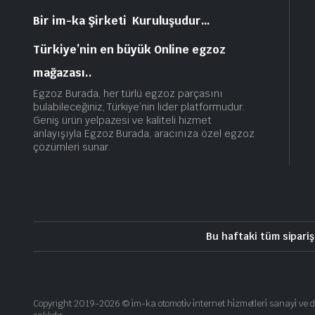
Bir im-ka Şirketi Kuruluşudur…
Türkiye’nin en büyük Online egzoz
mağazası..
Egzoz Burada, her türlü egzoz parçasını
bulabileceğiniz, Türkiye’nin lider platformudur.
Geniş ürün yelpazesi ve kaliteli hizmet
anlayışıyla Egzoz Burada, aracınıza özel egzoz
çözümleri sunar.
Bu haftaki tüm sipariş
Copyright 2019-2026 © i̇m-ka otomoti̇v i̇nternet hi̇zmetleri̇ sanayi̇ ve d