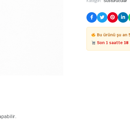
Kategori:
Susturucular
Bu ürünü şu an
Son 1 saatte
18
pabilir.