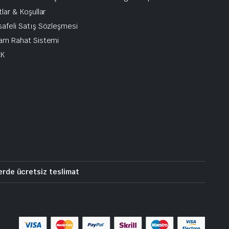
tlar & Koşullar
afeli Satış Sözleşmesi
am Rahat Sistemi
KK
erde ücretsiz teslimat