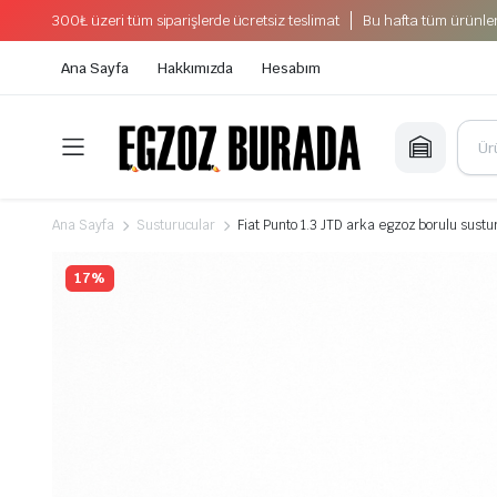
300₺ üzeri tüm siparişlerde ücretsiz teslimat
Bu hafta tüm ürünler
Ana Sayfa
Hakkımızda
Hesabım
Ana Sayfa
Susturucular
Fiat Punto 1.3 JTD arka egzoz borulu sust
17%