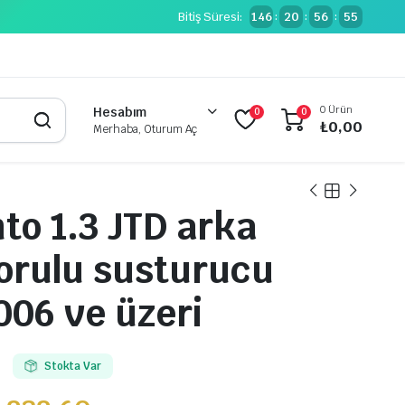
Bitiş Süresi:
146
20
56
54
:
:
:
0 Ürün
Hesabım
0
0
₺
0,00
Merhaba, Oturum Aç
nto 1.3 JTD arka
orulu susturucu
006 ve üzeri
Stokta Var