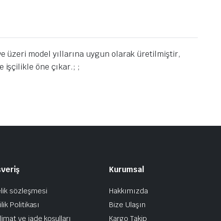
e üzeri model yıllarına uygun olarak üretilmiştir,
işçilikle öne çıkar.; ;
şveriş
Kurumsal
lik sözleşmesi
Hakkımızda
ilik Politikası
Bize Ulaşın
limat ve iade koşulları
Kargo Takip