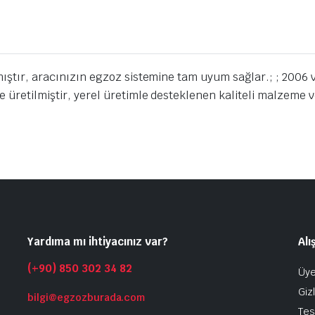
mıştır, aracınızın egzoz sistemine tam uyum sağlar.; ; 2006 v
üretilmiştir, yerel üretimle desteklenen kaliteli malzeme ve 
Yardıma mı ihtiyacınız var?
Alı
(+90) 850 302 34 82
Üye
Gizl
bilgi@egzozburada.com
Tes