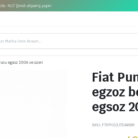
de -%17 Şimdi alışveriş yapın
urucu egsoz 2006 ve üzeri
Fiat Pu
egzoz b
egsoz 2
SKU:
FTPPO13JTDARBR