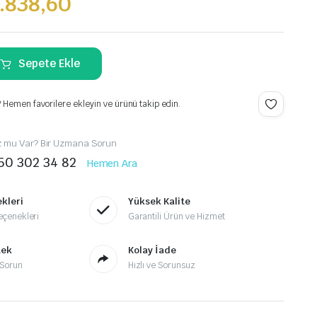
.838,60
Sepete Ekle
 Hemen favorilere ekleyin ve ürünü takip edin.
z mu Var? Bir Uzmana Sorun
50 302 34 82
Hemen Ara
kleri
Yüksek Kalite
çenekleri
Garantili Ürün ve Hizmet
tek
Kolay İade
Sorun
Hızlı ve Sorunsuz