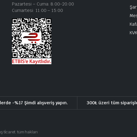
Pazartesi – Cuma: 8:00-20:00
Şar
Cumartesi: 11:00 – 15:00
Mes
Kaf
KV
lerde -%17 Şimdi alışveriş yapın.
300₺ üzeri tüm siparişl
ış ti̇caret. tüm hakları