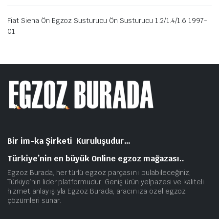
Fiat Siena Ön Egzoz Susturucu Ön Susturucu 1.2/1.4/1.6 1997-
01
Bir im-ka Şirketi Kuruluşudur…
Türkiye’nin en büyük Online egzoz mağazası..
Egzoz Burada, her türlü egzoz parçasını bulabileceğiniz,
Türkiye’nin lider platformudur. Geniş ürün yelpazesi ve kaliteli
hizmet anlayışıyla Egzoz Burada, aracınıza özel egzoz
çözümleri sunar.