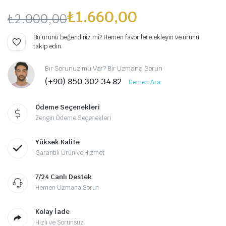
₺
1.660,00
₺
2.000,00
Orijinal
Şu
Bu ürünü beğendiniz mi? Hemen favorilere ekleyin ve ürünü
takip edin.
fiyat:
andaki
Bir Sorunuz mu Var? Bir Uzmana Sorun
₺2.000,00.
fiyat:
(+90) 850 302 34 82
Hemen Ara
₺1.660,00.
Ödeme Seçenekleri
Zengin Ödeme Seçenekleri
Yüksek Kalite
Garantili Ürün ve Hizmet
7/24 Canlı Destek
Hemen Uzmana Sorun
Kolay İade
Hızlı ve Sorunsuz