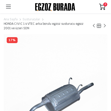
0
Ana Sayfa
Susturucular
HONDA CIVIC 1.4 VTEC arka borulu egzoz susturucu egsoz
2001 ve üzeri SDN
17%