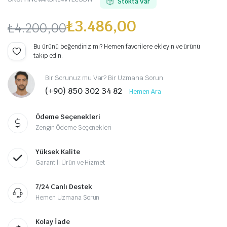
Stokta Var
₺
3.486,00
₺
4.200,00
Orijinal
Şu
Bu ürünü beğendiniz mi? Hemen favorilere ekleyin ve ürünü
takip edin.
fiyat:
andaki
Bir Sorunuz mu Var? Bir Uzmana Sorun
₺4.200,00.
fiyat:
(+90) 850 302 34 82
Hemen Ara
₺3.486,00.
Ödeme Seçenekleri
Zengin Ödeme Seçenekleri
Yüksek Kalite
Garantili Ürün ve Hizmet
7/24 Canlı Destek
Hemen Uzmana Sorun
Kolay İade