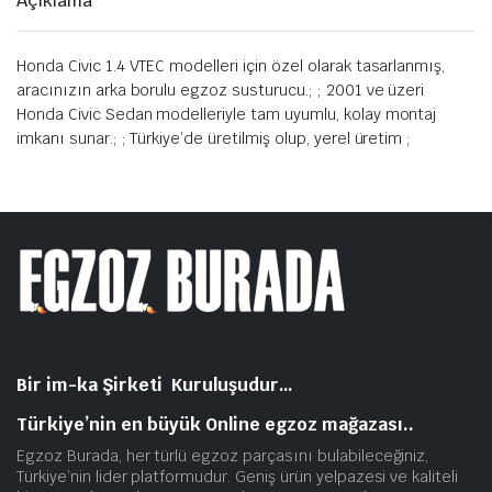
Açıklama
Honda Civic 1.4 VTEC modelleri için özel olarak tasarlanmış,
aracınızın arka borulu egzoz susturucu.; ; 2001 ve üzeri
Honda Civic Sedan modelleriyle tam uyumlu, kolay montaj
imkanı sunar.; ; Türkiye’de üretilmiş olup, yerel üretim ;
Bir im-ka Şirketi Kuruluşudur…
Türkiye’nin en büyük Online egzoz mağazası..
Egzoz Burada, her türlü egzoz parçasını bulabileceğiniz,
Türkiye’nin lider platformudur. Geniş ürün yelpazesi ve kaliteli