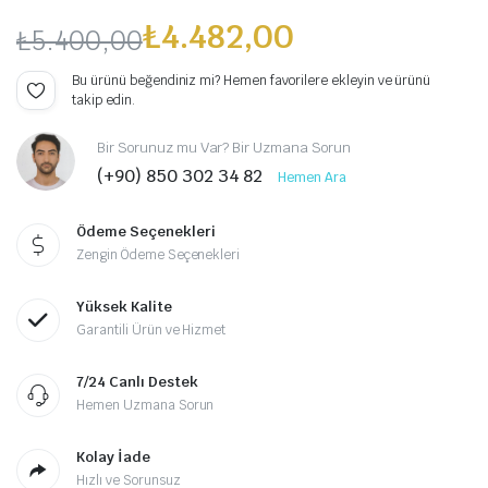
₺
4.482,00
₺
5.400,00
Orijinal
Şu
Bu ürünü beğendiniz mi? Hemen favorilere ekleyin ve ürünü
takip edin.
fiyat:
andaki
Bir Sorunuz mu Var? Bir Uzmana Sorun
₺5.400,00.
fiyat:
(+90) 850 302 34 82
Hemen Ara
₺4.482,00.
Ödeme Seçenekleri
Zengin Ödeme Seçenekleri
Yüksek Kalite
Garantili Ürün ve Hizmet
7/24 Canlı Destek
Hemen Uzmana Sorun
Kolay İade
Hızlı ve Sorunsuz