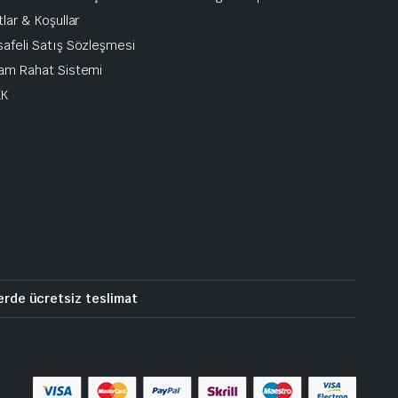
tlar & Koşullar
afeli Satış Sözleşmesi
am Rahat Sistemi
KK
erde ücretsiz teslimat