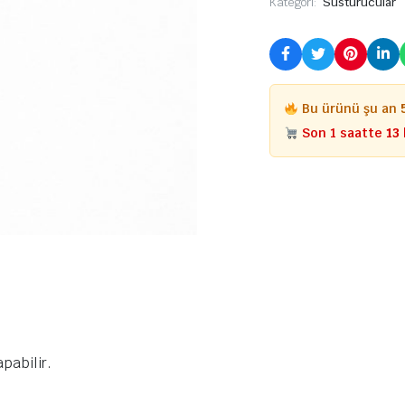
Kategori:
Susturucular
Bu ürünü şu an
Son 1 saatte
13
pabilir.