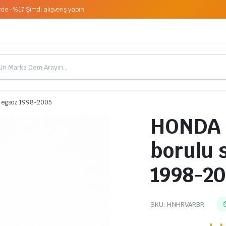
de -%17 Şimdi alışveriş yapın
u egsoz 1998-2005
HONDA H
borulu 
1998-2
SKU:
HNHRVARBR