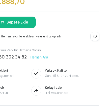
.888,70
Sepete Ekle
.
 Hemen favorilere ekleyin ve ürünü takip edin.
z mu Var? Bir Uzmana Sorun
50 302 34 82
Hemen Ara
kleri
Yüksek Kalite
çenekleri
Garantili Ürün ve Hizmet
tek
Kolay İade
Sorun
Hızlı ve Sorunsuz