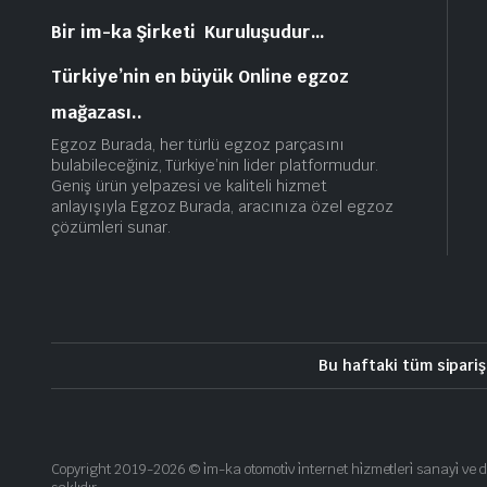
Bir im-ka Şirketi Kuruluşudur…
Türkiye’nin en büyük Online egzoz
mağazası..
Egzoz Burada, her türlü egzoz parçasını
bulabileceğiniz, Türkiye’nin lider platformudur.
Geniş ürün yelpazesi ve kaliteli hizmet
anlayışıyla Egzoz Burada, aracınıza özel egzoz
çözümleri sunar.
Bu haftaki tüm sipariş
Copyright 2019-2026 © i̇m-ka otomoti̇v i̇nternet hi̇zmetleri̇ sanayi̇ ve d