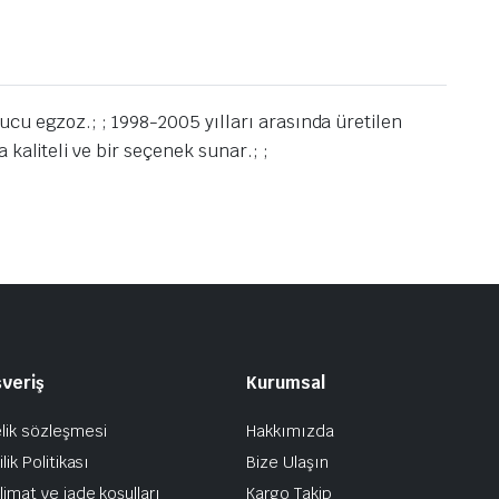
cu egzoz.; ; 1998-2005 yılları arasında üretilen
kaliteli ve bir seçenek sunar.; ;
şveriş
Kurumsal
lik sözleşmesi
Hakkımızda
ilik Politikası
Bize Ulaşın
limat ve iade koşulları
Kargo Takip