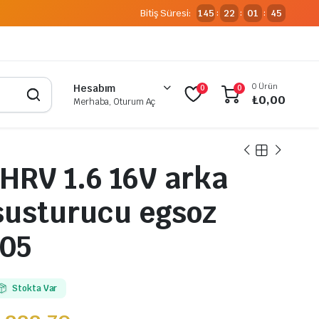
Bitiş Süresi:
145
22
01
44
:
:
:
0 Ürün
Hesabım
0
0
₺
0,00
Merhaba, Oturum Aç
RV 1.6 16V arka
susturucu egsoz
005
Stokta Var