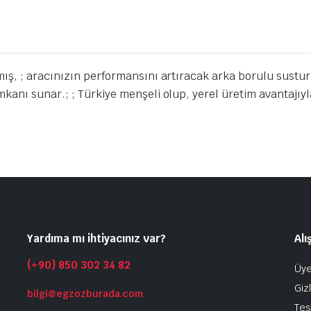
ş, ; aracınızın performansını artıracak arka borulu susturu
nı sunar.; ; Türkiye menşeli olup, yerel üretim avantajıyla 
Yardıma mı ihtiyacınız var?
Alı
(+90) 850 302 34 82
Üye
Gizl
bilgi@egzozburada.com
Tes