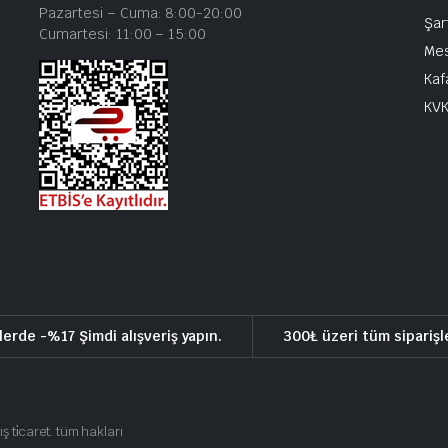
Pazartesi – Cuma: 8:00-20:00
Şar
Cumartesi: 11:00 – 15:00
Mes
Kaf
KV
lerde -%17 Şimdi alışveriş yapın.
300₺ üzeri tüm siparişl
ış ti̇caret. tüm hakları