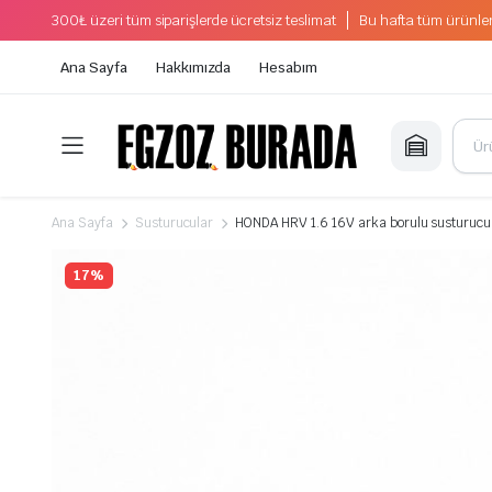
300₺ üzeri tüm siparişlerde ücretsiz teslimat
Bu hafta tüm ürünler
Ana Sayfa
Hakkımızda
Hesabım
Ana Sayfa
Susturucular
HONDA HRV 1.6 16V arka borulu susturuc
17%