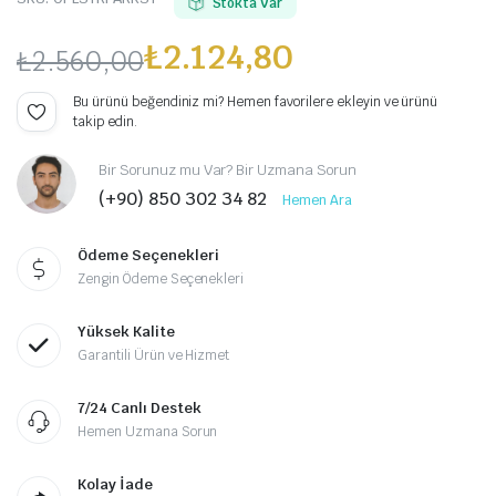
Stokta Var
₺
2.124,80
₺
2.560,00
Orijinal
Şu
Bu ürünü beğendiniz mi? Hemen favorilere ekleyin ve ürünü
takip edin.
fiyat:
andaki
Bir Sorunuz mu Var? Bir Uzmana Sorun
₺2.560,00.
fiyat:
(+90) 850 302 34 82
Hemen Ara
₺2.124,80.
Ödeme Seçenekleri
Zengin Ödeme Seçenekleri
Yüksek Kalite
Garantili Ürün ve Hizmet
7/24 Canlı Destek
Hemen Uzmana Sorun
Kolay İade