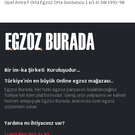
Opel Astra F Orta Egzoz Orta Susturucu 1.4/1.6i SW 1991-98
Bir im-ka Şirketi Kuruluşudur…
Türkiye’nin en büyük Online egzoz mağazası..
Egzoz Burada, her türlü egzoz parçasını bulabileceğiniz,
Türkiye’nin lider platformudur. Geniş ürün yelpazesi ve kaliteli
hizmet anlayışıyla Egzoz Burada, aracınıza özel egzoz
çözümleri sunar.
Yardıma mı ihtiyacınız var?
(+90) 850 302 34 82