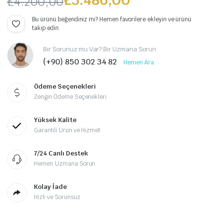
₺
4.200,00
Orijinal
Şu
Bu ürünü beğendiniz mi? Hemen favorilere ekleyin ve ürünü
takip edin.
fiyat:
andaki
Bir Sorunuz mu Var? Bir Uzmana Sorun
₺4.200,00.
fiyat:
(+90) 850 302 34 82
Hemen Ara
₺3.486,00.
Ödeme Seçenekleri
Zengin Ödeme Seçenekleri
Yüksek Kalite
Garantili Ürün ve Hizmet
7/24 Canlı Destek
Hemen Uzmana Sorun
Kolay İade
Hızlı ve Sorunsuz