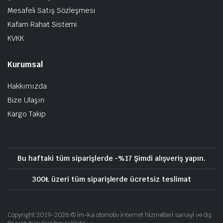
Mesafeli Satış Sözleşmesi
Kafam Rahat Sistemi
KVKK
Kurumsal
Hakkımızda
Bize Ulaşın
Kargo Takip
Bu haftaki tüm siparişlerde -%17 Şimdi alışveriş yapın.
300₺ üzeri tüm siparişlerde ücretsiz teslimat
Copyright 2019-2026 © i̇m-ka otomoti̇v i̇nternet hi̇zmetleri̇ sanayi̇ ve dış