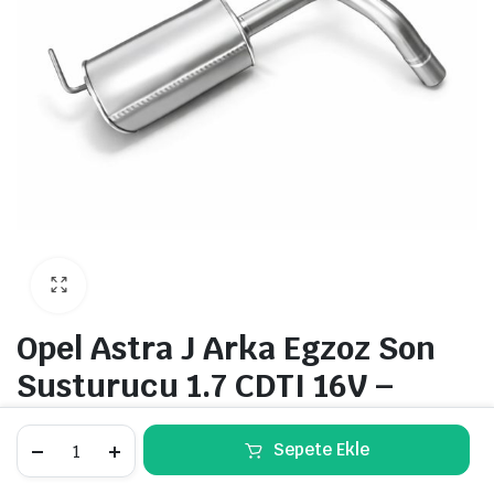
Opel Astra J Arka Egzoz Son
Susturucu 1.7 CDTI 16V –
2009-15
Opel
Sepete Ekle
Astra
J
SKU:
OPLSTJARKST
ÜRÜNLER
ARA
Stokta Var
FAVORILER
HESABIM
KATEGORI
Arka