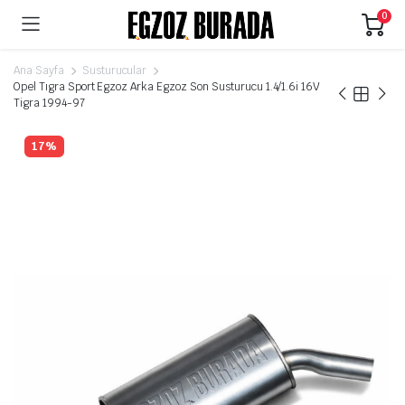
0
Ana Sayfa
Susturucular
Opel Tıgra Sport Egzoz Arka Egzoz Son Susturucu 1.4/1.6i 16V
Tigra 1994-97
17%