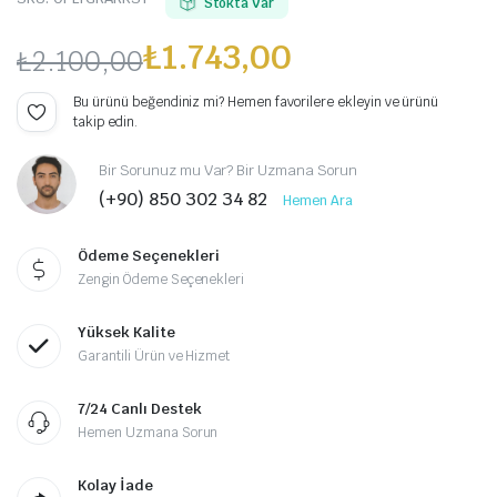
Stokta Var
₺
1.743,00
₺
2.100,00
Orijinal
Şu
Bu ürünü beğendiniz mi? Hemen favorilere ekleyin ve ürünü
takip edin.
fiyat:
andaki
Bir Sorunuz mu Var? Bir Uzmana Sorun
₺2.100,00.
fiyat:
(+90) 850 302 34 82
Hemen Ara
₺1.743,00.
Ödeme Seçenekleri
Zengin Ödeme Seçenekleri
Yüksek Kalite
Garantili Ürün ve Hizmet
7/24 Canlı Destek
Hemen Uzmana Sorun
Kolay İade