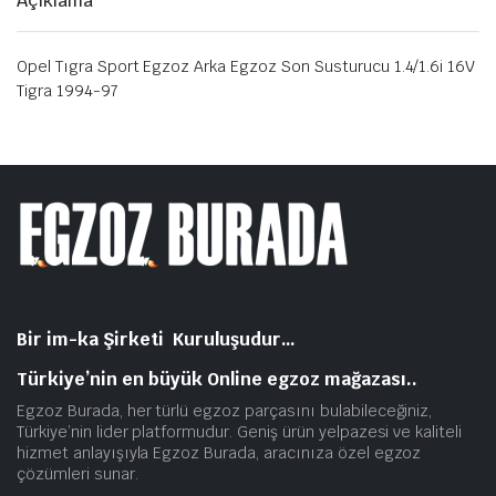
Açıklama
Opel Tıgra Sport Egzoz Arka Egzoz Son Susturucu 1.4/1.6i 16V
Tigra 1994-97
Bir im-ka Şirketi Kuruluşudur…
Türkiye’nin en büyük Online egzoz mağazası..
Egzoz Burada, her türlü egzoz parçasını bulabileceğiniz,
Türkiye’nin lider platformudur. Geniş ürün yelpazesi ve kaliteli
hizmet anlayışıyla Egzoz Burada, aracınıza özel egzoz
çözümleri sunar.