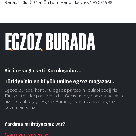
Renault Clio (1) 1.4i Ön Boru Reno Ekspres 1990-1998
Bir im-ka Şirketi Kuruluşudur…
Türkiye’nin en büyük Online egzoz mağazası..
Egzoz Burada, her türlü egzoz parçasını bulabileceğiniz,
Türkiye’nin lider platformudur. Geniş ürün yelpazesi ve kaliteli
hizmet anlayışıyla Egzoz Burada, aracınıza özel egzoz
çözümleri sunar.
Yardıma mı ihtiyacınız var?
(+90) 850 302 34 82