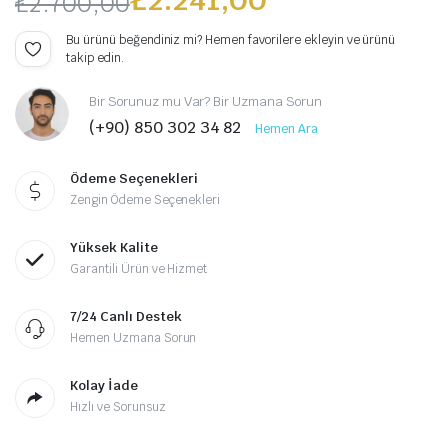
₺
2.700,00
Orijinal
Şu
Bu ürünü beğendiniz mi? Hemen favorilere ekleyin ve ürünü
takip edin.
fiyat:
andaki
Bir Sorunuz mu Var? Bir Uzmana Sorun
₺2.700,00.
fiyat:
(+90) 850 302 34 82
Hemen Ara
₺2.241,00.
Ödeme Seçenekleri
Zengin Ödeme Seçenekleri
Yüksek Kalite
Garantili Ürün ve Hizmet
7/24 Canlı Destek
Hemen Uzmana Sorun
Kolay İade
Hızlı ve Sorunsuz