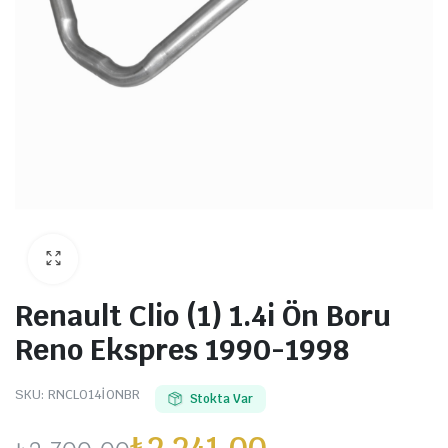
Renault Clio (1) 1.4i Ön Boru
Reno Ekspres 1990-1998
SKU:
RNCLO14İONBR
Stokta Var
₺
2.241,00