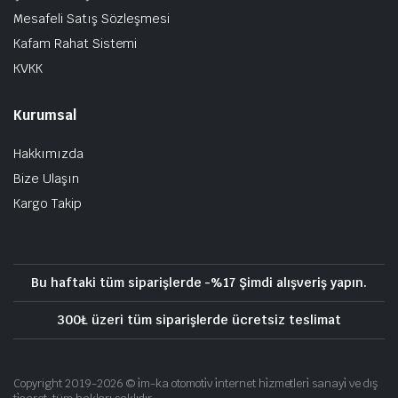
Mesafeli Satış Sözleşmesi
Kafam Rahat Sistemi
KVKK
Kurumsal
Hakkımızda
Bize Ulaşın
Kargo Takip
Bu haftaki tüm siparişlerde -%17 Şimdi alışveriş yapın.
300₺ üzeri tüm siparişlerde ücretsiz teslimat
Copyright 2019-2026 © i̇m-ka otomoti̇v i̇nternet hi̇zmetleri̇ sanayi̇ ve dış