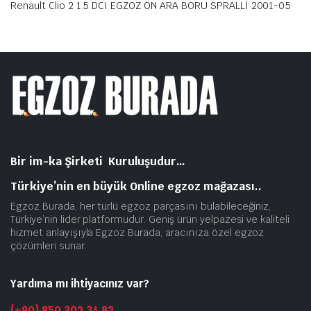
Renault Clio 2 1.5 DCI EGZOZ ÖN ARA BORU SPRALLİ 2001-05
Bir im-ka Şirketi Kuruluşudur…
Türkiye’nin en büyük Online egzoz mağazası..
Egzoz Burada, her türlü egzoz parçasını bulabileceğiniz,
Türkiye’nin lider platformudur. Geniş ürün yelpazesi ve kaliteli
hizmet anlayışıyla Egzoz Burada, aracınıza özel egzoz
çözümleri sunar.
Yardıma mı ihtiyacınız var?
(+90) 850 302 34 82