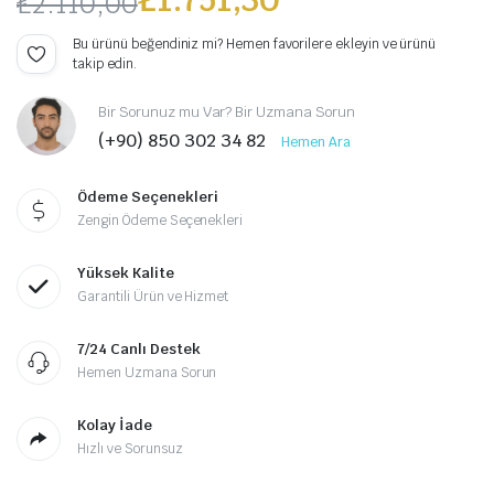
₺
2.110,00
Orijinal
Şu
Bu ürünü beğendiniz mi? Hemen favorilere ekleyin ve ürünü
takip edin.
fiyat:
andaki
Bir Sorunuz mu Var? Bir Uzmana Sorun
₺2.110,00.
fiyat:
(+90) 850 302 34 82
Hemen Ara
₺1.751,30.
Ödeme Seçenekleri
Zengin Ödeme Seçenekleri
Yüksek Kalite
Garantili Ürün ve Hizmet
7/24 Canlı Destek
Hemen Uzmana Sorun
Kolay İade
Hızlı ve Sorunsuz