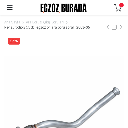
0
Ana Sayfa
Ara Boru & Çıkış Boruları
Renault clio 2 1.5 dcı egzoz ön ara boru spralli 2001-05
17%