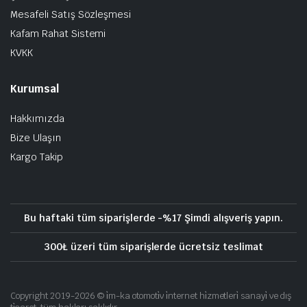
Mesafeli Satış Sözleşmesi
Kafam Rahat Sistemi
KVKK
Kurumsal
Hakkımızda
Bize Ulaşın
Kargo Takip
Bu haftaki tüm siparişlerde -%17 Şimdi alışveriş yapın.
300₺ üzeri tüm siparişlerde ücretsiz teslimat
Copyright 2019-2026 © i̇m-ka otomoti̇v i̇nternet hi̇zmetleri̇ sanayi̇ ve dış