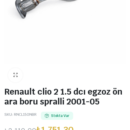
Renault clio 2 1.5 dcı egzoz ön
ara boru spralli 2001-05
SKU:
RNCL15ONBR
Stokta Var
₺
1.751,30