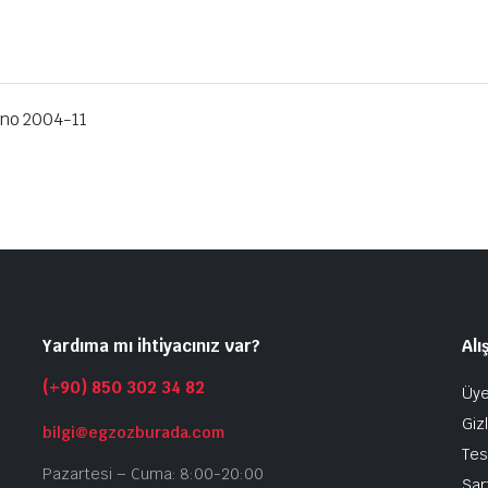
no 2004-11
Yardıma mı ihtiyacınız var?
Alı
(+90) 850 302 34 82
Üye
Gizl
bilgi@egzozburada.com
Tes
Pazartesi – Cuma: 8:00-20:00
Şar