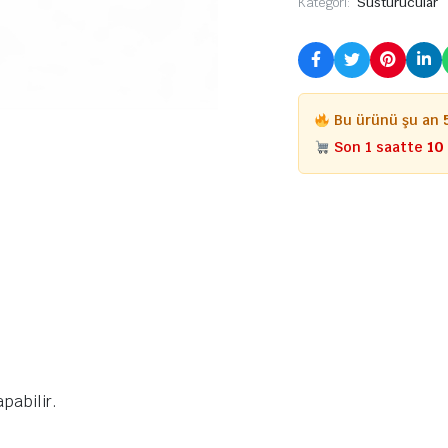
Kategori:
Susturucular
Bu ürünü şu an
Son 1 saatte
10
pabilir.