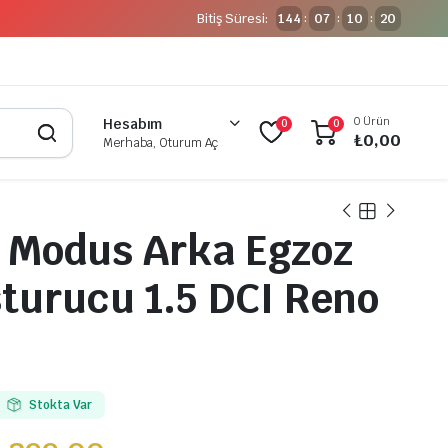
Bitiş Süresi:
144
07
10
20
:
:
:
0 Ürün
Hesabım
0
0
₺
0,00
Merhaba, Oturum Aç
 Modus Arka Egzoz
turucu 1.5 DCI Reno
Stokta Var