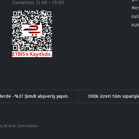
Cumartesi: 11:00 – 15:00
Mes
Kaf
KV
lerde -%17 Şimdi alışveriş yapın.
300₺ üzeri tüm siparişl
ış ti̇caret. tüm hakları