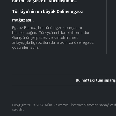
Bir im-ka Şirketi Kuruluşudur…
Türkiye’nin en büyük Online egzoz
mağazası..
Egzoz Burada, her türlü egzoz parçasını
bulabileceğiniz, Türkiye’nin lider platformudur.
Geniş ürün yelpazesi ve kaliteli hizmet
anlayışıyla Egzoz Burada, aracınıza özel egzoz
çözümleri sunar.
Bu haftaki tüm sipariş
Copyright 2019-2026 © i̇m-ka otomoti̇v i̇nternet hi̇zmetleri̇ sanayi̇ ve d
saklıdır.