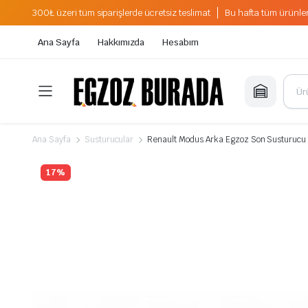
300₺ üzeri tüm siparişlerde ücretsiz teslimat
Bu hafta tüm ürünler
Ana Sayfa
Hakkımızda
Hesabım
Ana Sayfa
Susturucular
Renault Modus Arka Egzoz Son Susturucu 
17%