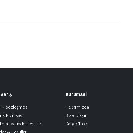
şveriş
Kurumsal
lik sözleşmesi
Hakkımızda
ilik Politikası
Bize Ulaşın
limat ve iade koşulları
Kargo Takip
tlar & Koşullar