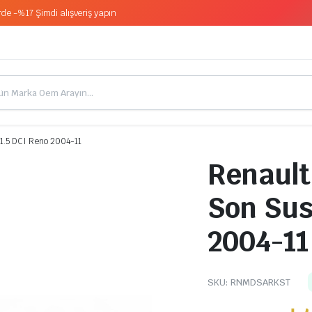
de -%17 Şimdi alışveriş yapın
1.5 DCI Reno 2004-11
Renault
Son Sus
2004-11
SKU:
RNMDSARKST