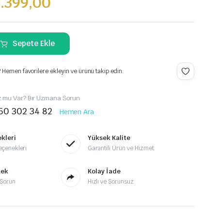
.399,00
Sepete Ekle
.
 Hemen favorilere ekleyin ve ürünü takip edin.
z mu Var? Bir Uzmana Sorun
50 302 34 82
Hemen Ara
kleri
Yüksek Kalite
çenekleri
Garantili Ürün ve Hizmet
tek
Kolay İade
Sorun
Hızlı ve Sorunsuz