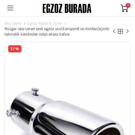
0
Ana Sayfa
Egzoz Başlık & Uçları
Rüzgar sesi veren sesli egzoz ucu(kamyonet ve minibüs)içindir
takmatik kendinden vidalı eksoz kafası
17%