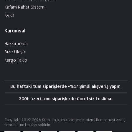
Kafam Rahat Sistemi
KVKK
Kurumsal
Hakkımızda
Bize Ulaşın
Kargo Takip
Bu haftaki tüm siparişlerde -%17 Şimdi alışveriş yapın.
300₺ üzeri tüm siparişlerde ücretsiz teslimat
Copyright 2019-2026 © i̇m-ka otomoti̇v i̇nternet hi̇zmetleri̇ sanayi̇ ve dış
ti̇caret. tüm hakları saklıdır.