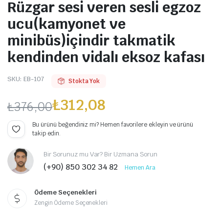
Rüzgar sesi veren sesli egzoz
ucu(kamyonet ve
minibüs)içindir takmatik
kendinden vidalı eksoz kafası
SKU:
EB-107
Stokta Yok
₺
312,08
₺
376,00
Orijinal
Şu
Bu ürünü beğendiniz mi? Hemen favorilere ekleyin ve ürünü
takip edin.
fiyat:
andaki
Bir Sorunuz mu Var? Bir Uzmana Sorun
₺376,00.
fiyat:
(+90) 850 302 34 82
Hemen Ara
₺312,08.
Ödeme Seçenekleri
Zengin Ödeme Seçenekleri