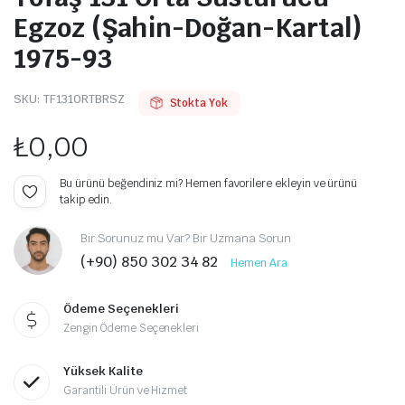
Egzoz (Şahin-Doğan-Kartal)
1975-93
SKU:
TF131ORTBRSZ
Stokta Yok
₺
0,00
Bu ürünü beğendiniz mi? Hemen favorilere ekleyin ve ürünü
takip edin.
Bir Sorunuz mu Var? Bir Uzmana Sorun
(+90) 850 302 34 82
Hemen Ara
Ödeme Seçenekleri
Zengin Ödeme Seçenekleri
Yüksek Kalite
Garantili Ürün ve Hizmet