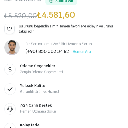
Stokta Var
₺
4.581,60
₺
5.520,00
Orijinal
Şu
Bu ürünü beğendiniz mi? Hemen favorilere ekleyin ve ürünü
takip edin.
fiyat:
andaki
Bir Sorunuz mu Var? Bir Uzmana Sorun
₺5.520,00.
fiyat:
(+90) 850 302 34 82
Hemen Ara
₺4.581,60.
Ödeme Seçenekleri
Zengin Ödeme Seçenekleri
Yüksek Kalite
Garantili Ürün ve Hizmet
7/24 Canlı Destek
Hemen Uzmana Sorun
Kolay İade