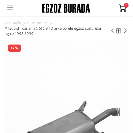
0
Ana Sayfa
Susturucular
Mitsubişhi carisma 1.6İ 1.9 TD arka borulu egzoz susturucu
egsoz 1995-1999
17%