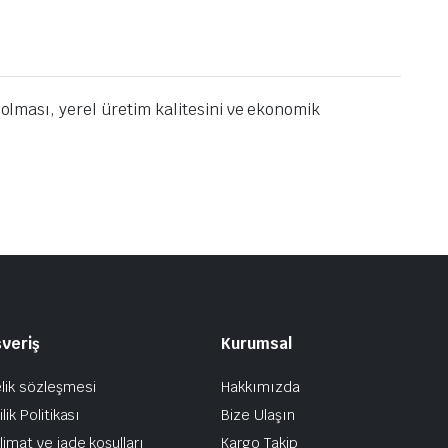
 olması, yerel üretim kalitesini ve ekonomik
şveriş
Kurumsal
lik sözleşmesi
Hakkımızda
ilik Politikası
Bize Ulaşın
limat ve iade koşulları
Kargo Takip