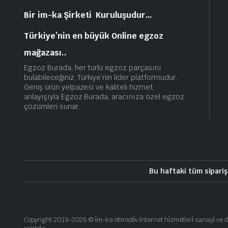
Bir im-ka Şirketi Kuruluşudur…
Türkiye’nin en büyük Online egzoz
mağazası..
Egzoz Burada, her türlü egzoz parçasını
bulabileceğiniz, Türkiye’nin lider platformudur.
Geniş ürün yelpazesi ve kaliteli hizmet
anlayışıyla Egzoz Burada, aracınıza özel egzoz
çözümleri sunar.
Bu haftaki tüm sipariş
Copyright 2019-2026 © i̇m-ka otomoti̇v i̇nternet hi̇zmetleri̇ sanayi̇ ve d