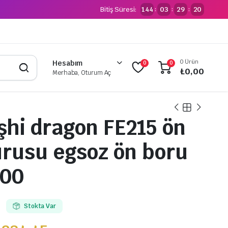
Bitiş Süresi:
144
03
29
20
:
:
:
0 Ürün
Hesabım
0
0
₺
0,00
Merhaba, Oturum Aç
şhi dragon FE215 ön
ırusu egsoz ön boru
000
Stokta Var