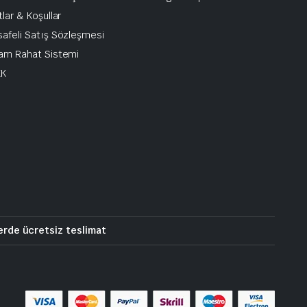
tlar & Koşullar
afeli Satış Sözleşmesi
am Rahat Sistemi
KK
erde ücretsiz teslimat