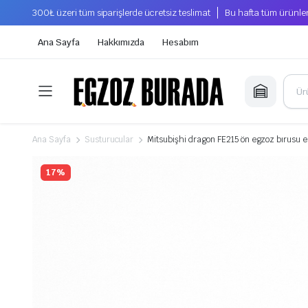
300₺ üzeri tüm siparişlerde ücretsiz teslimat
Bu hafta tüm ürünler
Ana Sayfa
Hakkımızda
Hesabım
Ana Sayfa
Susturucular
Mitsubişhi dragon FE215 ön egzoz bırusu
17%