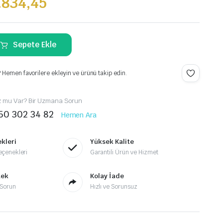
.834,45
Sepete Ekle
 Hemen favorilere ekleyin ve ürünü takip edin.
z mu Var? Bir Uzmana Sorun
50 302 34 82
Hemen Ara
kleri
Yüksek Kalite
çenekleri
Garantili Ürün ve Hizmet
tek
Kolay İade
Sorun
Hızlı ve Sorunsuz