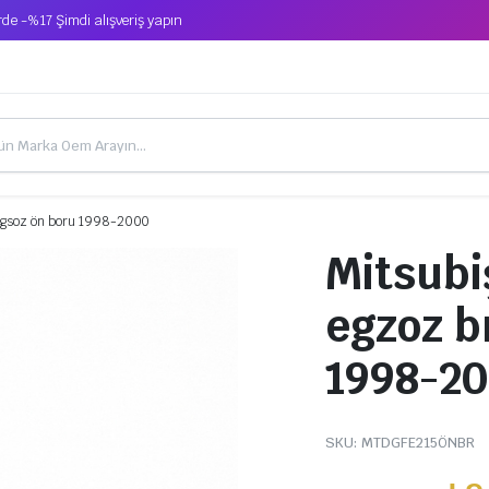
de -%17 Şimdi alışveriş yapın
 egsoz ön boru 1998-2000
Mitsubi
egzoz b
1998-2
SKU:
MTDGFE215ÖNBR