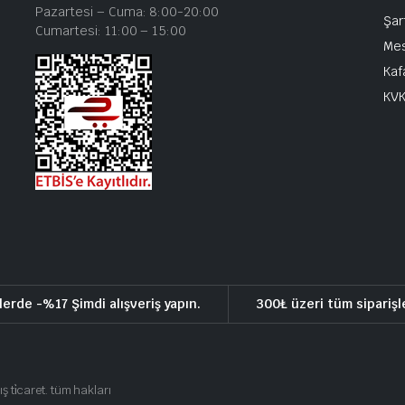
Pazartesi – Cuma: 8:00-20:00
Şar
Cumartesi: 11:00 – 15:00
Mes
Kaf
KV
lerde -%17 Şimdi alışveriş yapın.
300₺ üzeri tüm siparişl
ış ti̇caret. tüm hakları