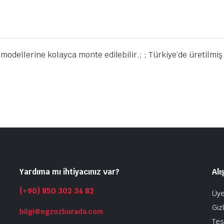
modellerine kolayca monte edilebilir.; ; Türkiye’de üretilmiş
Yardıma mı ihtiyacınız var?
Alı
(+90) 850 302 34 82
Üye
Gizl
bilgi@egzozburada.com
Tes