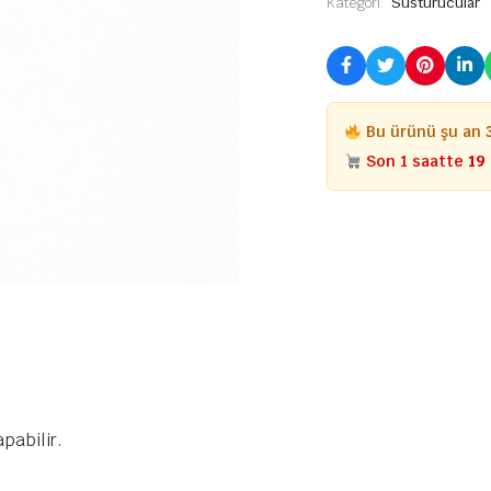
Kategori:
Susturucular
Bu ürünü şu an
Son 1 saatte
20
pabilir.